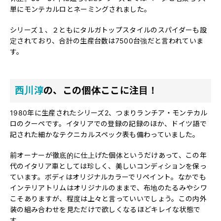
単にモンテカルロとネーミングされました。
シリーズ１、２ともにタルガトップスタイルのスパイダーも設
定されており、合計の生産台数は7500台強だと言われていま
す。
西川淳
の、この個体ここに注目！
1980年に生産されたシリーズ2、つまりランチア・モンテカル
ロのクーペです。イタリアでの登録の記録のほか、ドイツ語で
記された細かなテクニカルスペック表も備わっていました。
前オーナーが徹底的に仕上げた個体というだけあって、この年
代のイタリア車としては珍しく、美しいコンディションを保っ
ています。ボディはオリジナルカラーでリペイント。なかでも
インテリアトリムはオリジナルのままで、布地のたるみやシワ
こそありますが、程度は上々と言っていいでしょう。この内外
装の組み合わせを見ただけで欲しくなるほどキレイな状態で
す。