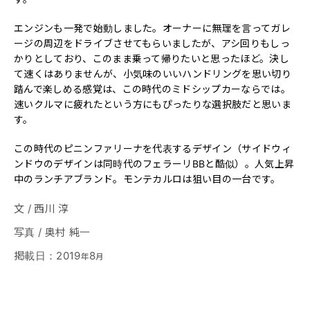
エンジンも一発で始動しました。オーナーに無理を言ってガレ
ージの周辺をドライブさせてもらいましたが、アシ回りもしっ
かりとしており、このまま乗って帰りたいと思ったほど。決し
て速くはありませんが、小気味のいいハンドリングを思い切り
踏んで楽しめる感覚は、この時代のミドシップカーならでは。
速いクルマに疲れたという方にもぴったりな選択肢だと思いま
す。
この時代のピニンファリーナを代表するデザイン（サイドウィ
ンドウのデザインは同時代のフェラーリBBと酷似）。人気上昇
中のランチアブランド。モンテカルロは狙い目の一台です。
文
/
西川 淳
写真
/
奥村 純一
掲載日
：
2019
8
年
月