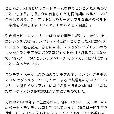
ところが。X1/8というコードネームを見てピンと来た人も多い
ことでしょう。そう、かの有名なX1/9も同時期にベルトーネが
企画しており、フィアットはよりリーズナブルな車格のベルト
ーネ案を採用します（フィアットX1/9として誕生）。
引き続きピニンファリーナはX1/8を開発し続けましたが、後に
エンジンをV6からランプレディ4気筒へと変更したX1/20へプ
ロジェクト名を変更。さらに当時、フラッグシップモデルの欲
しかったランチアがX1/20プロジェクトを引き取ることになっ
て、1975年、ついにランチア“ベータ”モンテカルロが登場する
ことになったのです。
ランチア・ベータはこの頃のランチアの主力というべきモデル
でFFのセダン＆クーペでしたが、まるで共通項のないピニンフ
ァリーナ製ミドシップカーに同じ名前を与えた理由は、はなは
だマーケティング的な意味合いの強いものでした。
それゆえ1978年まで生産された、俗にいうシリーズ１はこのた
めベータ・モンテカルロと呼ばれています。79年は一時生産を
休止。80〜81年に造られたシリーズ２ではベータと名乗らず、