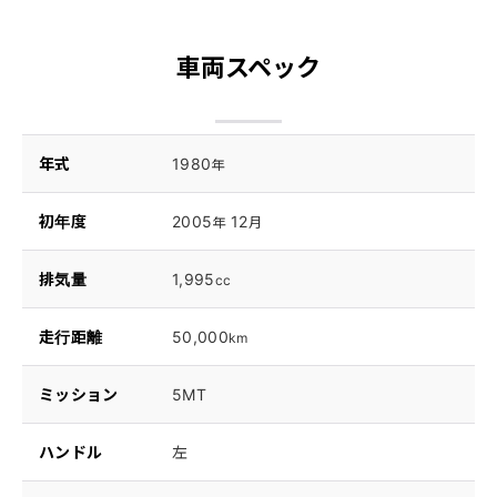
車両スペック
年式
1980
年
初年度
2005
12
年
月
排気量
1,995
cc
走行距離
50,000
km
ミッション
5MT
ハンドル
左