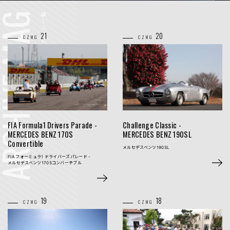
CHIVE MAG
マガジン一覧
21
20
CZMG
CZMG
Challenge Classic -
FIA Formula1 Drivers Parade -
MERCEDES BENZ 190SL
MERCEDES BENZ 170S
Convertible
メルセデスベンツ190SL
FIA フォーミュラ1 ドライバーズパレード -
メルセデスベンツ170Sコンバーチブル
19
18
CZMG
CZMG