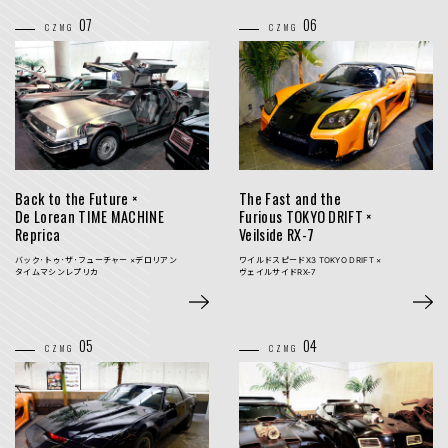
07
06
CZMG
CZMG
Back to the Future ×
The Fast and the
De Lorean TIME
MACHINE
Furious TOKYO DRIFT
×
Reprica
Veilside RX-7
バック･トゥ･ザ･フューチャー ×デロリアン
ワイルドスピードX3
TOKYO DRIFT
×
タイムマシンレプリカ
ヴェイルサイドRX-7
05
04
CZMG
CZMG