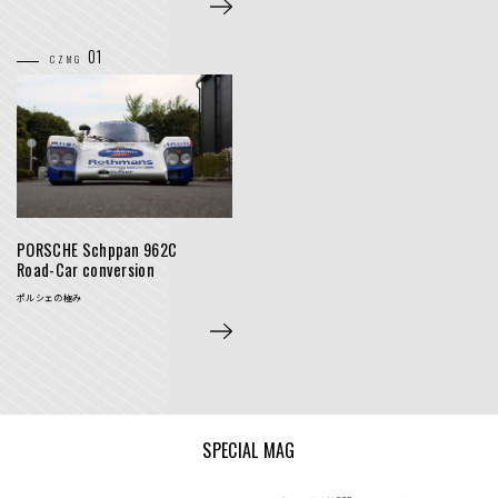
01
CZMG
PORSCHE Schppan 962C
Road-Car conversion
ポルシェの極み
SPECIAL MAG