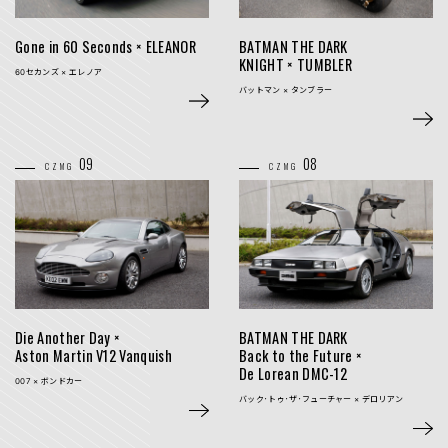
Gone in 60 Seconds ×
ELEANOR
BATMAN THE DARK
KNIGHT × TUMBLER
60セカンズ × エレノア
バットマン × タンブラー
09
08
CZMG
CZMG
Die Another Day ×
BATMAN THE DARK
Aston Martin V12
Vanquish
Back to the Future
×
De Lorean DMC-12
007 × ボンドカー
バック･トゥ･ザ･フューチャー × デロリアン