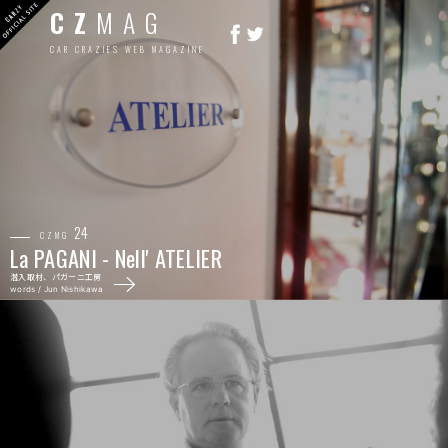
CZ
MAG
CAR CRAZIES WEB MAGAZINE
24
CZMG
La PAGANI -
Nell' ATELIER
潜入取材、パガーニ工房
words / Jun Nishikawa