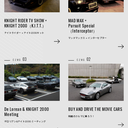
KNIGHT RIDER TV SHOW ×
MAD MAX ×
KNIGHT 2000
（K.I.T.T.）
Pursuit Special
（Interceptor）
ナイトライダー ×
ナイト2000キット
マッドマックス ×
インターセプター
03
02
CZMG
CZMG
De Lorean &
KNIGHT 2000
BUY AND DRIVE
THE MOVIE CARS
Meeting
映画のクルマに乗ろう！
デロリアン&ナイト2000 ミーティング