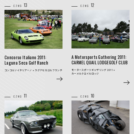
13
12
CZMG
CZMG
A Motorsports
Gathering
2011:
Concorso Italiano 2011:
CARMEL QUAIL LODGE
GOLF CLUB
Laguna Seca
Golf Ranch
モータースポーツギャザリング 2011 ×
コンコルソイタリアーノ ×
ラグナセカゴルフランチ
カーメルクエイルロッジ
11
10
CZMG
CZMG