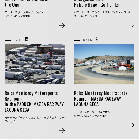
Pebble Beach Golf Links
the Quail
ペブルビーチ・コンクールデレガンス × ペブルビー
モータースポーツ
ギャザリング
×
チ・ゴルフリンクス
クエイルロッジ駐車場
15
14
CZMG
CZMG
Rolex Monterey Motorsports
Rolex Monterey Motorsports
Reunion -
Reunion:
MAZDA RACEWAY
In the PADDOK: MAZDA RACEWAY
LAGUNA SECA
LAGUNA SECA
モータースポーツ・リユニオン
× ラグナセカ・レースウェイ
モータースポーツ・リユニオン × ラグナセカ・レー
スウェイ