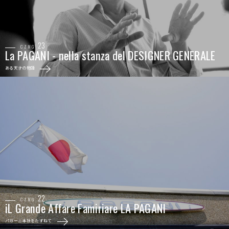
23
CZMG
La PAGANI -
nella stanza del DESIGNER
GENERALE
ある天才の物語
22
CZMG
iL Grande Affare Famiriare
LA PAGANI
パガーニ本社をたずねて