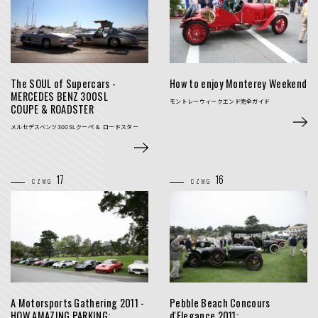
The SOUL of Supercars -
How to enjoy Monterey
Weekend
MERCEDES BENZ 300SL
モントレーウィークエンド完全ガイド
COUPE & ROADSTER
メルセデスベンツ300SLクーペ
＆ ロードスター
17
16
CZMG
CZMG
Pebble Beach Concours
A Motorsports
Gathering
2011 -
d'Elegance 2011:
HOW AMAZING PARKING: