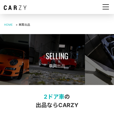
HOME
>
車両出品
車両出品
2ドア車
の
出品ならCARZY