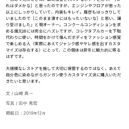
れはダメかな］と思ったのですが、エンジンやフロアが思った
以上にしっかりしていて、内装もキレイ。履歴もはっきりして
いましたので［このまま潰すにはもったいないな］と思い、譲
り受けました」と現オーナー。コンクールコンディションを求
める諸兄姉には完全にハズレですが、コレクタブルカーを下駄
代わりに使い、時間をかけて傷んだボディをファッション感覚
で楽しめる人（実際にあえてジャンク感やヤレ感を出すカスタ
マイズは存在する）にとって、この個体は非常に魅力的に移る
はずです。
大規模なレストアを施して大切に保管するのではなく、あえて
自分色に染めながらガンガン使うカスタマイズ派に購入いただ
きたいと思います。
文
/
山崎 真一
写真
/
田中 秀宏
掲載日
：
2019
12
年
月