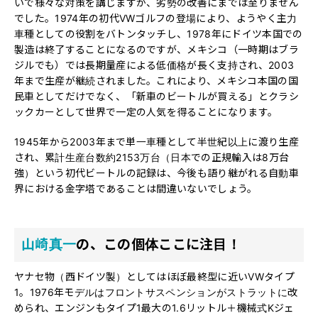
いで様々な対策を講じますが、劣勢の改善にまでは至りません
でした。1974年の初代VWゴルフの登場により、ようやく主力
車種としての役割をバトンタッチし、1978年にドイツ本国での
製造は終了することになるのですが、メキシコ（一時期はブラ
ジルでも）では長期量産による低価格が長く支持され、2003
年まで生産が継続されました。これにより、メキシコ本国の国
民車としてだけでなく、「新車のビートルが買える」とクラシ
ックカーとして世界で一定の人気を得ることになります。
1945年から2003年まで単一車種として半世紀以上に渡り生産
され、累計生産台数約2153万台（日本での正規輸入は8万台
強）という初代ビートルの記録は、今後も語り継がれる自動車
界における金字塔であることは間違いないでしょう。
山崎真一
の、この個体ここに注目！
ヤナセ物（西ドイツ製）としてはほぼ最終型に近いVWタイプ
1。1976年モデルはフロントサスペンションがストラットに改
められ、エンジンもタイプ1最大の1.6リットル＋機械式Kジェ