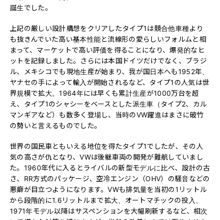
誕生でした。
上記の厳しい設計構想をクリアしたタイプ1は競合他車種より
も抜きんでいた高い基本性能と流線形の愛らしいフォルムと相
まって、マーケットで高い評価を得ることになり、爆発的なヒ
ットを記録しました。さらには本国ドイツだけでなく、ブラジ
ル、メキシコでも現地生産が始まり、我が国日本へも1952年、
ヤナセの手によって輸入が開始されるなど、タイプ1の人気は世
界規模で拡大。1964年には早くも累計生産が1000万台を超
え、タイプ1のシャシーをベースとした派生車（タイプ2、カル
マンギアなど）も数多く登場し、当時のVW躍進はまさに破竹
の勢いと言えるものでした。
世界の国民車ともいえる地位を得たタイプ1でしたが、その人
気の高さが仇となり、VWは後継車両の開発が難航していまし
た。1960年代に入るとライバルの新型モデルに比べ、設計の古
さ、RR方式のパッケージ、空冷エンジン（OHV）の騒音などの
悪癖が目立つようになります。VWも排気量を当初の1リットル
から段階的に1.6リットルまで拡大、オートマチックの投入、
1971年モデル以降はサスペンションを大幅刷新するなど、相次