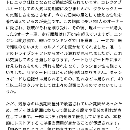
トロニック仕様となるなど熟成が図られています。コレクタブ
ルカーとしての人気は初期型に及びませんが、クラシックカー
の気難しさを感じさせず、今なお日常の足として使える性能を
兼ね備えているのが美点です。この個体は長い間1人のオーナー
に愛され、親戚がそれを譲り受け、その後、現オーナーが購入
した3オーナー車。走行距離は11万kmを超えていますが、エン
ジンは絶好調で、軽いクランキングで目を覚まし、一定の回転
で雑味のないメカニカルノイズを聞かせてくれました。唯一リ
アのドライブシャフトからオイル漏れが見られましたが、これ
は交換しての引き渡しとなります。シートもサポート部に擦れ
は見られるものの、汚れも破れもなく、クッション性も残って
いました。リアシートはほとんど使用感はありません。ダッシ
ュボードも色褪せは見られるものの、割れなどは見られず、40
年以上前のクルマとしては上々の部類に入るのではないでしょ
うか。
ただ、残念なのは長期間屋外で放置されていた期間があったた
め、ボディは広範囲にわたって錆による腐食や塗装の割れが点
在しています。一部はボディ内側まで侵食しているため、本格
的にレストアするには相当費用が掛かることが予想されます。
「初めて見たときは、錆に侵食されているボディを見て、［こ