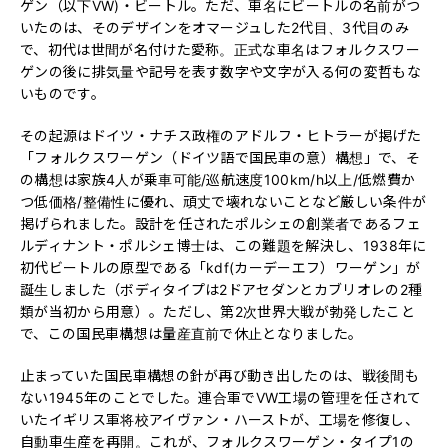
ゲン（以下VW)・ビートル。ただ、車名にビートルの名前がつ
いたのは、そのデザインをオマージュした2代目、3代目のみ
で、初代は世間が名付けた愛称。正式な車名はフォルクスワー
ゲンの後に排気量や記号を表す数字や文字が入る何の変哲もな
いものです。
その起源はドイツ・ナチス政権のアドルフ・ヒトラーが掲げた
「フォルクスワーゲン（ドイツ語で国民車の意）構想」で、そ
の構想は家族4人が乗車可能/巡航速度100km/h以上/低燃費か
つ低価格/整備性に優れ、頑丈で壊れないことなど厳しい条件が
掲げられました。設計を任されたポルシェの創業者であるフェ
ルディナント・ポルシェ博士は、この難題を解決し、1938年に
初代ビートルの原型である「kdf(カーデーエフ）ワーゲン」が
誕生しました（ボディタイプは2ドアセダンとカブリオレの2種
類が当初から用意）。ただし、第2次世界大戦が勃発したこと
で、この国民車構想は量産直前で休止となりました。
止まっていた国民車構想の針が再び動き出したのは、戦後間も
ない1945年のことでした。連合軍でVW工場の管理を任されて
いたイギリス軍将校アイヴァン・ハーストが、工場を修復し、
自動車生産を再開。これが、フォルクスワーゲン・タイプ1の