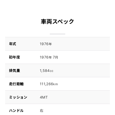
車両スペック
年式
1976
年
初年度
1976
7
年
月
排気量
1,584
cc
走行距離
111,266
km
ミッション
4MT
ハンドル
右