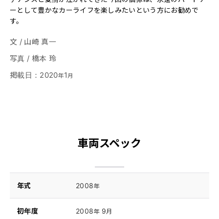
ーとして豊かなカーライフを楽しみたいという方にお勧めで
す。
文
/
山崎 真一
写真
/
橋本 玲
掲載日
：
2020
1
年
月
車両スペック
年式
2008
年
初年度
2008
9
年
月