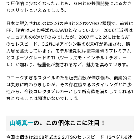
て圧倒的に少なくなったことも、ＧＭとの共同開発による大き
なメリットといえるでしょう。
日本に導入されたのは2.2ℓの直4と3.2ℓのV6の2種類で、前者は
FF、後者はQ4と呼ばれるAWDとなっています。2006年当初は
マニュアルの6速MTのみでしたが、2007年に2.2ℓにはセミAT
のセレスピード、3.2ℓにはアイシン製の6速ATが追加され、購
入層を拡大しています。モデル後期には豪華装備のプレミアム
とスポーツグレードのTI（ツーリズモ・インテルナチオナー
レ）が加わり、軽量化が施されるなど、魅力を高めています。
ユニークすぎるスタイルのため販売台数が伸び悩み、商業的に
は失敗に終わりましたが、その存在感あるスタイリングと希少
性から、今後コレクタブルカーとして所有欲を満たしてくれる1
台となることは間違いないでしょう。
山崎真一
の、この個体ここに注目！
今回の個体は2008年式の2.2JTSのセレスピード（2ペダル6速