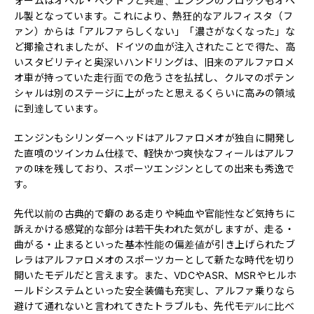
ォームはオペル・ベクトラと共通、エンジンのブロックもオペ
ル製となっています。これにより、熱狂的なアルフィスタ（フ
ァン）からは「アルファらしくない」「濃さがなくなった」な
ど揶揄されましたが、ドイツの血が注入されたことで得た、高
いスタビリティと奥深いハンドリングは、旧来のアルファロメ
オ車が持っていた走行面での危うさを払拭し、クルマのポテン
シャルは別のステージに上がったと思えるくらいに高みの領域
に到達しています。
エンジンもシリンダーヘッドはアルファロメオが独自に開発し
た直噴のツインカム仕様で、軽快かつ爽快なフィールはアルフ
ァの味を残しており、スポーツエンジンとしての出来も秀逸で
す。
先代以前の古典的で癖のある走りや純血や官能性など気持ちに
訴えかける感覚的な部分は若干失われた気がしますが、走る・
曲がる・止まるといった基本性能の偏差値が引き上げられたブ
レラはアルファロメオのスポーツカーとして新たな時代を切り
開いたモデルだと言えます。また、VDCやASR、MSRやヒルホ
ールドシステムといった安全装備も充実し、アルファ乗りなら
避けて通れないと言われてきたトラブルも、先代モデルに比べ