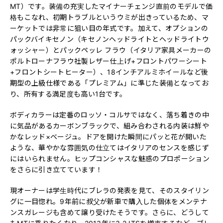
MT）です。装備の充実したマイナーチェンジ直前のモデルで価
格もこなれ、初期トラブルというウミが出きっているため、マ
ーケットでは非常に狙い目の年式です。加えて、オプションの
パックバイキセノン（キセノンヘッドライトとヘッドライトウ
ォッシャー）とパックペッレ フラウ（イタリア家具メーカーの
ポルトローナフラウ社製レザー仕上げ+フロントパワーシート
+フロントシートヒーター）、18インチアルミホイールなど後
期型の上級仕様である「プレミアム」に準じた装備となってお
り、所有する満足度も高い1台です。
ボディカラーは定番のロッソ・コルサではなく、落ち着きの中
に気品があるカーボンブラックで、組み合わされる内装は鮮や
かなレッド×ベージュ。ドアを開けた瞬間にパッと花が開いた
ような、華やかな雰囲気の仕立てはイタリアのセンスを感じず
にはいられません。ヒップコンシャスな魅惑のプロポーション
をさらに引き立てています！
現オーナーは学生時代にブレラの発表を見て、そのスタイリン
グに一目惚れ。9年前に叔父が新車で購入した個体をメンテナ
ンスガレージも含めて譲り受けたそうです。さらに、どうして