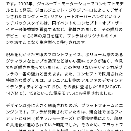
です。2002年、ジュネーブ・モーターショーでコンセプトモデ
ルとして発表。ジョルジェット・ジウジアーロによってデザイ
ンされたロングノーズ+リアショートオーバーハングというノ
ッチバックスタイルは、同イベントのコンセプト・オブ・ザ・
イヤー最優秀賞を獲得するなど、絶賛されました。その鮮烈の
デビューから3年の月日を経て、ブレラはオリジナルのイメー
ジを壊すことなく生産型へと移行されます。
睨みを利かせた三眼のフロントフェイス、ボリューム感のある
グラマラスなヒップの造形などはいい意味でアクが強く、今見
ても新鮮さを失っていません。この色褪せないデザイン力がブ
レラの一番の魅力と言えます。また、コンセプトで採用された
特徴的な盾グリルは、ミレニアム初期のアルファのデザインア
イデンティティとなっており、その後に登場した156(MC)GT、
147(ＭＣ)、159といった量産モデルにも採用されました。
デザイン以外に大きく刷新されたのが、プラットフォームとエ
ンジンです。ブレラが開発されていたのは、親会社であるフィ
アットとＧＭ（ゼネラルモータース）が業務提携により、部品
の共用化が進められていた時期でした。そのため、プラットフ