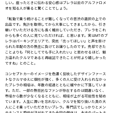
しい。座ったときに伝わる安心感はブレラ以前のアルファロメ
オを知る人が乗ると驚くことでしょう。
「転勤で乗り続けることが難しくなっての苦渋の選択の上での
出品です。免許を取得してから大事にしてきましたから、引き
継いでいただける方にも長く維持していただき、ブレラをこれ
からも多くの人に見ていただければ、と思います。実はMTのブ
レラはパーキングエリアで、突然『売ってほしい』と声を掛け
られた年配の方の熱意に負けてお譲りしたのです。売却できた
ことよりも『何としてでも手に入れたい』と思わせるほど、魅
力溢れたクルマであると再確認できたことが何より嬉しかった
ですね」とのこと。
コンセプトカーのイメージを色濃く反映したデザインファース
トなクルマゆえに個性が強く、多くの人に受け入れられなかっ
たブレラの相場は、年数の経過とともに緩やかに下落していま
す。ただ、一部の熱狂的なファンが存在するのは間違いなく、
市場から数が少なくなるとともに、相場が上がる可能性を秘め
ています。人生に潤いを忘れない、クルマを知り抜いた真の大
人にこそ乗っていただきたいブレラ。専門店でしっかりとメン
テナンスと愛情が注がれてきた今回の個体は、永遠のパートナ