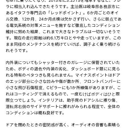
もMTに乗りたくなり、2013年に3.2JTSを増車するなど、ブレ
ラに相当入れ込んできたそうです。主治医は岐阜県各務原市に
あるイタフラ専門店の「レッドポイント」。6か月ごとのオイ
ル交換、12か月、24か月点検は欠かさず行い、さらに弱点であ
る電気系統の対策メニューを施すなど徹底したコンディション
維持に努めた結果、これまで大きなトラブルは一切ないそうで
す。現在の走行距離は約6.1万キロとやや走っていますが、この
まま同様のメンテナンスを続けていけば、調子よく乗り続けら
れそうです。
内外装についてもシャッター付きのガレージに保管されていた
ため、ボディの退色や内装の劣化、ダッシュボード類にに見ら
れる特有のベタつきも見られません。マイナスポイントはドア
のエッジ部分に小さな凹みや傷が数か所、フロントバンパーに
小さな飛び石傷程度。Cピラーにも1か所線傷がありますが、こ
れはコーティングで消えるもので、一皮むけばボディはひと際
際立つでしょう。インテリアは、助手席のドアシルに擦り傷、
運転席右側のサイドサポートに擦れがみられる程度で、全体の
コンディションは概ね良好です。
ドアを閉めたときの密閉感が高く、オーディオの音響も素晴ら