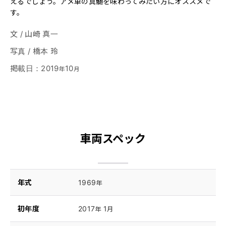
えるでしょう。アメ車の真髄を味わってみたい方にオススメで
す。
文
/
山崎 真一
写真
/
橋本 玲
掲載日
：
2019
10
年
月
車両スペック
年式
1969
年
初年度
2017
1
年
月