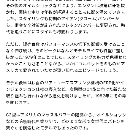
その後のオイルショックなどにより、エンジンは次第に牙を抜
かれ、豪快な走りは年数が経過するとともに影を潜めていきま
した。スタイリングも初期のアイアン(クローム)バンパーか
ら、衝突安全対策が施されたウレタンバンパーに変更され、時
代を追うごとにスタイルも様変わりします。
ただし、販売台数はパフォーマンスの低下の影響を受けること
なく伸び続け、そのピークはなんとモデルライフも終盤に差し
掛かった1979年のことでした。スタイリングの魅力が色褪せな
かったこともさることながら、いかにコルベットそのものがア
メリカで愛されていたかが窺い知れるエピソードでしょう。
モデル後半は独自のリア・リーフスプリング機構のFRP化やイ
ンジェクション仕様の導入など、次期型のC4型に向けた新たな
取り組みも行われながら進化を続けましたが、1982年にその幕
を閉じます。
C3型はアメリカのマッスルパワーの隆盛から、オイルショック
などの暗黒時代を乗り切り、どのような形で次世代にバトンを
繋ぐかを模索したモデルでもあったのです。