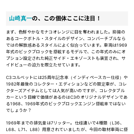
山崎真一
の、この個体ここに注目！
まず、色鮮やかなモナコオレンジに目を奪われました。抑揚の
あるコークボトル・スタイルのデザイン、コンバーチブルなら
ではの解放感あるスタイルによく似合っています。車両は1969
年式のビックブロックを搭載するモデルで、この年式のみにオ
プション設定された純正サイド・エキゾーストも装置され、サ
イドビューの迫力を際立たせています。
C3コルベットには25周年記念車（インディペースカー仕様）や
1982年最後のコレクター・エディションなどの限定車が、コレ
クターズアイテムとしては人気が高いのですが、コレクタブル
カーという目線で価値があるのはC3のオリジナルデザインであ
る1968、1969年式のビックブロックエンジン搭載車ではない
でしょうか？
1969年までの排気量は7リッター。仕様違いで4種類（L36、
L68、L71、L88）用意されていましたが、今回の取材車両に搭