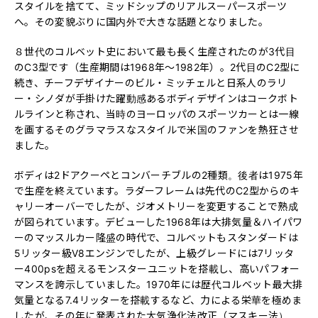
スタイルを捨てて、ミッドシップのリアルスーパースポーツ
へ。その変貌ぶりに国内外で大きな話題となりました。
８世代のコルベット史において最も長く生産されたのが3代目
のC3型です（生産期間は1968年〜1982年）。2代目のC2型に
続き、チーフデザイナーのビル・ミッチェルと日系人のラリ
ー・シノダが手掛けた躍動感あるボディデザインはコークボト
ルラインと称され、当時のヨーロッパのスポーツカーとは一線
を画するそのグラマラスなスタイルで米国のファンを熱狂させ
ました。
ボディは2ドアクーペとコンバーチブルの2種類。後者は1975年
で生産を終えています。ラダーフレームは先代のC2型からのキ
ャリーオーバーでしたが、ジオメトリーを変更することで熟成
が図られています。デビューした1968年は大排気量＆ハイパワ
ーのマッスルカー隆盛の時代で、コルベットもスタンダードは
5リッター級V8エンジンでしたが、上級グレードには7リッタ
ー400psを超えるモンスターユニットを搭載し、高いパフォー
マンスを誇示していました。1970年には歴代コルベット最大排
気量となる7.4リッターを搭載するなど、力による栄華を極めま
したが、その年に発表された大気浄化法改正（マスキー法）、