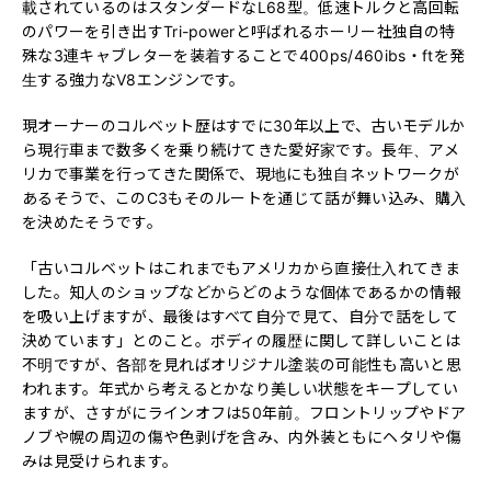
載されているのはスタンダードなL68型。低速トルクと高回転
のパワーを引き出すTri-powerと呼ばれるホーリー社独自の特
殊な3連キャブレターを装着することで400ps/460ibs・ftを発
生する強力なV8エンジンです。
現オーナーのコルベット歴はすでに30年以上で、古いモデルか
ら現行車まで数多くを乗り続けてきた愛好家です。長年、アメ
リカで事業を行ってきた関係で、現地にも独自ネットワークが
あるそうで、このC3もそのルートを通じて話が舞い込み、購入
を決めたそうです。
「古いコルベットはこれまでもアメリカから直接仕入れてきま
した。知人のショップなどからどのような個体であるかの情報
を吸い上げますが、最後はすべて自分で見て、自分で話をして
決めています」とのこと。ボディの履歴に関して詳しいことは
不明ですが、各部を見ればオリジナル塗装の可能性も高いと思
われます。年式から考えるとかなり美しい状態をキープしてい
ますが、さすがにラインオフは50年前。フロントリップやドア
ノブや幌の周辺の傷や色剥げを含み、内外装ともにヘタリや傷
みは見受けられます。