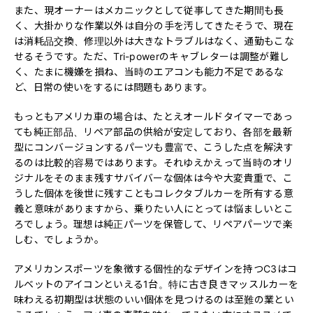
また、現オーナーはメカニックとして従事してきた期間も長
く、大掛かりな作業以外は自分の手を汚してきたそうで、現在
は消耗品交換、修理以外は大きなトラブルはなく、通勤もこな
せるそうです。ただ、Tri-powerのキャブレターは調整が難し
く、たまに機嫌を損ね、当時のエアコンも能力不足であるな
ど、日常の使いをするには問題もあります。
もっともアメリカ車の場合は、たとえオールドタイマーであっ
ても純正部品、リペア部品の供給が安定しており、各部を最新
型にコンバージョンするパーツも豊富で、こうした点を解決す
るのは比較的容易ではあります。それゆえかえって当時のオリ
ジナルをそのまま残すサバイバーな個体は今や大変貴重で、こ
うした個体を後世に残すこともコレクタブルカーを所有する意
義と意味がありますから、乗りたい人にとっては悩ましいとこ
ろでしょう。理想は純正パーツを保管して、リペアパーツで楽
しむ、でしょうか。
アメリカンスポーツを象徴する個性的なデザインを持つC3はコ
ルベットのアイコンといえる1台。特に古き良きマッスルカーを
味わえる初期型は状態のいい個体を見つけるのは至難の業とい