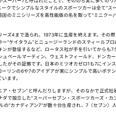
がスーパー7と呼ばれたことで、そののち実に多くのリ
ニークでシンプルなスタイルのスポーツカーは全て“スー
英国のミニシリーズを高性能版の名を取って“ミニクー
リーズ4まで造られ、1973年に生産を終えます。その
ラー“ケイタラム”とニュージーランドのスティールブロ
キンが登場するなど、ロータス社が手を引いてからも7
シュペールマーティン、ウェストフィールド、ドンカー
したがその証拠です。日本のミツオカゼロ1も7にイン
コーリンの6や7のアイデアが実にシンプルで高いポテ
ています。
“ニア・セブン”と呼んだりしますが、そのなかで正式社
ナダで設立した“スーパーセブン・スポーツカーズ・カン
ルの“カナディアン7”が数十台生産され、7（セブン）