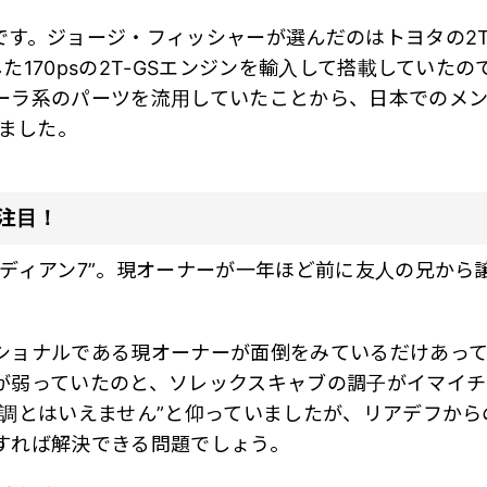
です。ジョージ・フィッシャーが選んだのはトヨタの2T
た170psの2T-GSエンジンを輸入して搭載していた
ーラ系のパーツを流用していたことから、日本でのメ
浴びました。
注目！
ナディアン7”。現オーナーが一年ほど前に友人の兄から
ショナルである現オーナーが面倒をみているだけあって
が弱っていたのと、ソレックスキャブの調子がイマイチ
完調とはいえません”と仰っていましたが、リアデフか
すれば解決できる問題でしょう。