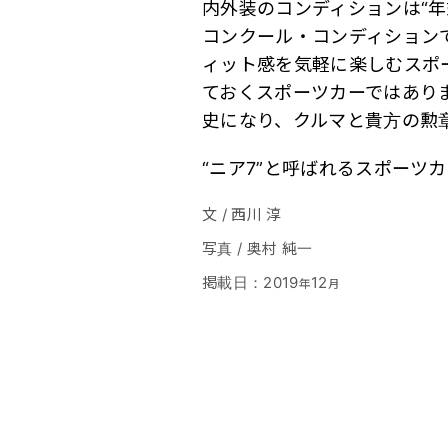
内外装のコンディションは“
コンクール・コンディション
ィット感を気軽に楽しむスポ
ておくスポーツカーではあり
史になり、クルマと貴方の勲
“ニア7”と呼ばれるスポーツ
文
/
西川 淳
写真
/
奥村 純一
掲載日
：
2019
12
年
月