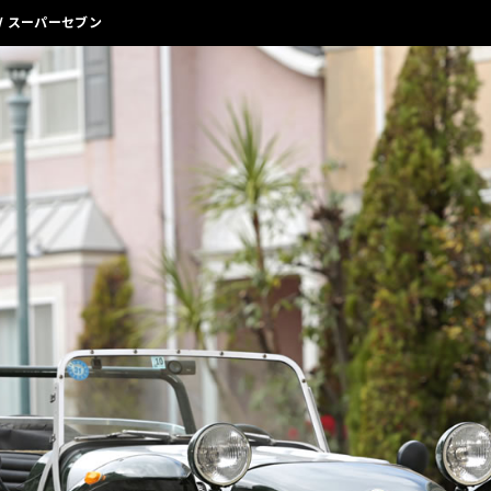
/ スーパーセブン
CARZYとは
車両在庫
最新情報
車両