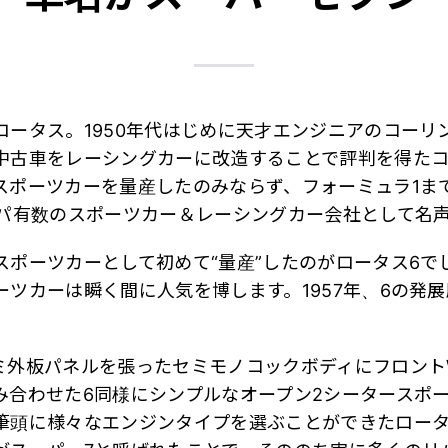
ロータス。1950年代はじめに天才エンジニアのコーリ
中古車をレーシングカーに改造することで評判を得た
スポーツカーを量産したのみならず、フォーミュラ1ま
ッパ有数のスポーツカー＆レーシングカー会社として名
スポーツカーとして初めて“量産”したのがロータス6で
ツカーは瞬く間に人気を博します。1957年、6の発
ミ外板パネルを張ったセミモノコックボディにフロント
み合わせた6同様にシンプルなオープン2シータースポ
筆頭に様々なエンジンタイプを選ぶことができたロータ